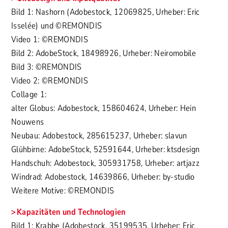
Bild 1: Nashorn (Adobestock, 12069825, Urheber: Eric
Isselée) und ©REMONDIS
Video 1: ©REMONDIS
Bild 2: AdobeStock, 18498926, Urheber: Neiromobile
Bild 3: ©REMONDIS
Video 2: ©REMONDIS
Collage 1:
alter Globus: Adobestock, 158604624, Urheber: Hein
Nouwens
Neubau: Adobestock, 285615237, Urheber: slavun
Glühbirne: AdobeStock, 52591644, Urheber: ktsdesign
Handschuh: Adobestock, 305931758, Urheber: artjazz
Windrad: Adobestock, 14639866, Urheber: by-studio
Weitere Motive: ©REMONDIS
Kapazitäten und Technologien
Bild 1: Krabbe (Adobestock, 35199535, Urheber: Eric