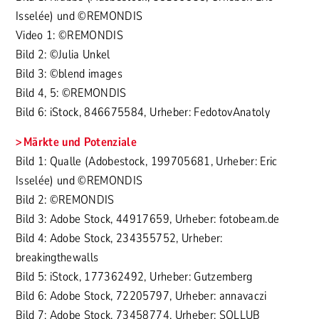
Isselée) und ©REMONDIS
Video 1: ©REMONDIS
Bild 2: ©Julia Unkel
Bild 3: ©blend images
Bild 4, 5: ©REMONDIS
Bild 6: iStock, 846675584, Urheber: FedotovAnatoly
Märkte und Potenziale
Bild 1: Qualle (Adobestock, 199705681, Urheber: Eric
Isselée) und ©REMONDIS
Bild 2: ©REMONDIS
Bild 3: Adobe Stock, 44917659, Urheber: fotobeam.de
Bild 4: Adobe Stock, 234355752, Urheber:
breakingthewalls
Bild 5: iStock, 177362492, Urheber: Gutzemberg
Bild 6: Adobe Stock, 72205797, Urheber: annavaczi
Bild 7: Adobe Stock, 73458774, Urheber: SOLLUB